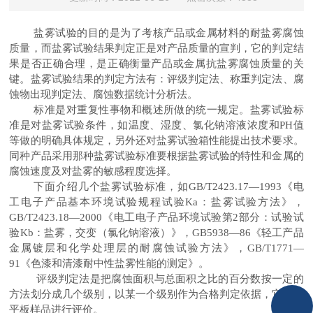
盐雾试验的目的是为了考核产品或金属材料的耐盐雾腐蚀
质量，而盐雾试验结果判定正是对产品质量的宣判，它的判定结
果是否正确合理，是正确衡量产品或金属抗盐雾腐蚀质量的关
键。盐雾试验结果的判定方法有：评级判定法、称重判定法、腐
蚀物出现判定法、腐蚀数据统计分析法。
标准是对重复性事物和概述所做的统一规定。盐雾试验标
准是对盐雾试验条件，如温度、湿度、氯化钠溶液浓度和
值
PH
等做的明确具体规定，另外还对盐雾试验箱性能提出技术要求。
同种产品采用那种盐雾试验标准要根据盐雾试验的特性和金属的
腐蚀速度及对盐雾的敏感程度选择。
下面介绍几个盐雾试验标准，如
《电
GB/T2423.17—1993
工电子产品基本环境试验规程试验
：盐雾试验方法》，
Ka
《电工电子产品环境试验第
部分：试验试
GB/T2423.18—2000
2
验
：盐雾，交变（氯化钠溶液）》，
《轻工产品
Kb
GB5938—86
金属镀层和化学处理层的耐腐蚀试验方法》，
GB/T1771—
《色漆和清漆耐中性盐雾性能的测定》。
91
评级判定法是把腐蚀面积与总面积之比的百分数按一定的
方法划分成几个级别，以某一个级别作为合格判定依据，它适合
平板样品进行评价。