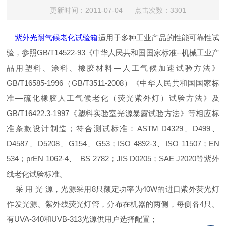
更新时间：2011-07-04 点击次数：3301
紫外光耐气候老化试验箱
适用于多种工业产品的性能可靠性试
验，参照GB/T14522-93《中华人民共和国国家标准--机械工业产
品用塑料、涂料、橡胶材料—人工气候加速试验方法》
GB/T16585-1996（GB/T3511-2008）《中华人民共和国国家标
准—硫化橡胶人工气候老化（荧光紫外灯）试验方法》及
GB/T16422.3-1997《塑料实验室光源暴露试验方法》等相应标
准条款设计制造；符合测试标准：ASTM D4329、D499、
D4587、D5208、G154、G53；ISO 4892-3、ISO 11507；EN
534；prEN 1062-4、 BS 2782；JIS D0205；SAE J2020等紫外
线老化试验标准。
采 用 光 源，光源采用8只额定功率为40W的进口紫外荧光灯
作发光源。紫外线荧光灯管，分布在机器的两侧，每侧各4只。
有UVA-340和UVB-313光源供用户选择配置；