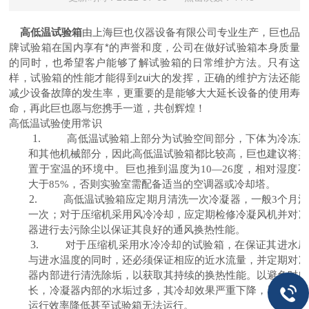
高低温试验箱
由上海巨也仪器设备有限公司专业生产，巨也品
牌试验箱在国内享有*的声誉和度，公司在做好试验箱本身质量
的同时，也希望客户能够了解试验箱的日常维护方法。只有这
样，试验箱的性能才能得到zui大的发挥，正确的维护方法还能
减少设备故障的发生率，更重要的是能够大大延长设备的使用寿
命，再此巨也愿与您携手一道，共创辉煌！
高低温试验使用常识
1.
高低温试验箱上部分为试验空间部分，下体为冷冻系
和其他机械部分，因此高低温试验箱都比较高，巨也建议将其
置于室温的环境中。巨也推到温度为
度，相对湿度不
10—26
大于
，否则实验室需配备适当的空调器或冷却塔。
85%
2.
高低温试验箱应定期月清洗一次冷凝器，一般
个月清
3
一次；对于压缩机采用风冷冷却，应定期检修冷凝风机并对冷
器进行去污除尘以保证其良好的通风换热性能。
3.
对于压缩机采用水冷冷却的试验箱，在保证其进水压
与进水温度的同时，还必须保证相应的近水流量，并定期对冷
器内部进行清洗除垢，以获取其持续的换热性能。以避免时间
长，冷凝器内部的水垢过多，其冷却效果严重下降，导致试验
运行效率降低甚至试验箱无法运行。