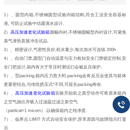
1）、圆型内箱,不锈钢圆型试验内箱结构,符合工业安全容器标
准, 可防止试验中结露滴水设计.
2）
高压加速老化试验箱
圆幅内衬,不锈钢圆幅型内衬设计,可避免
蒸气潜热直接冲击试品.
3）、精密设计,气密性良好,耗水量少,每次加水可连续 200h
4）、自动门禁,圆型门自动温度与压力检知安全门禁锁定控制,安
全门把设计,箱内有大于常压时测试们会被反压保护.
5）、型packing,箱内压力愈大时,packing会有反压会使其与箱体
更紧密结合,与传统挤压式*不同,可延长packing寿命.
6）、
高压加速老化试验箱
实验开始前之真空动作可将原来箱内
之空气抽出并吸入过滤蕊过滤之新空气
（partical<1 micorn）.以确保箱内之纯净度.
7）、临界点 LIMIT 方式自动安全保护,异常原因与故障指示灯显
示