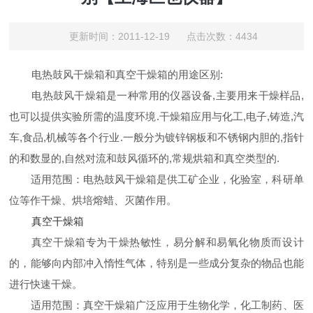
更新时间：2011-12-19 点击次数：4434
电热鼓风干燥箱和真空干燥箱的用途区别
:
电热鼓风干燥箱是一种常用的仪器设备
,
主要用来干燥样品
,
也可以提供实验所需的温度环境
.
干燥箱应用与化工
,
电子
,
铸造
,
汽
车
,
食品
,
机械等各个行业
.
一般分为镀锌钢板和不锈钢内胆的
,
指针
的和数显的
,
自然对流和鼓风循环的
,
常规烘箱和真空类型的
.
适用范围：电热鼓风干燥箱是供工矿企业，化验室，科研单
位等作干燥、烘培熔蜡、灭菌作用。
真空干燥箱
真空干燥箱专为干燥热敏性，易分解和易氧化物质而设计
的，能够向内部冲入惰性气体，特别是一些成分复杂的物品也能
进行快速干燥。
适用范围：真空干燥箱广泛应用于生物化学，化工制药、医