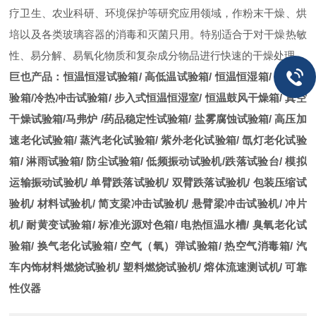
疗卫生、农业科研、环境保护等研究应用领域，作粉末干燥、烘
培以及各类玻璃容器的消毒和灭菌只用。特别适合于对干燥热敏
性、易分解、易氧化物质和复杂成分物品进行快速的干燥处理。
巨也产品
：
恒温恒湿试验箱
/
高低温试验箱
/
恒温恒湿箱
/
防潮试
验箱
/
冷热冲击试验箱
/
步入式恒温恒湿室
/
恒温鼓风干燥箱
/
真空
干燥试验箱
/
马弗炉
/
药品稳定性试验箱
/
盐雾腐蚀试验箱
/
高压加
速老化试验箱
/
蒸汽老化试验箱
/
紫外老化试验箱
/
氙灯老化试验
箱
/
淋雨试验箱
/
防尘试验箱
/
低频振动试验机
/
跌落试验台
/
模拟
运输振动试验机
/
单臂跌落试验机
/
双臂跌落试验机
/
包装压缩试
验机
/
材料试验机
/
简支梁冲击试验机
/
悬臂梁冲击试验机
/
冲片
机
/
耐黄变试验箱
/
标准光源对色箱
/
电热恒温水槽
/
臭氧老化试
验箱
/
换气老化试验箱
/
空气（氧）弹试验箱
/
热空气消毒箱
/
汽
车内饰材料燃烧试验机
/
塑料燃烧试验机
/
熔体流速测试机
/
可靠
性仪器