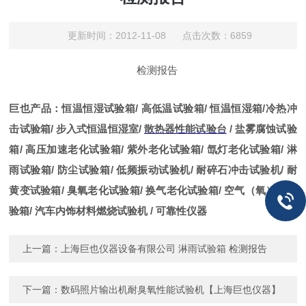
更新时间：2012-11-08 点击次数：6859
检测报告
巨也产品：
恒温恒湿试验箱
/
高低温试验箱
/
恒温恒湿箱
/
冷热冲
击试验箱
/
步入式恒温恒湿室
/
散热器性能试验台
/
盐雾腐蚀试验
箱
/
高压加速老化试验箱
/
紫外老化试验箱
/
氙灯老化试验箱
/
淋
雨试验箱
/
防尘试验箱
/
低频振动试验机
/
耐碎石冲击试验机
/
耐
黄变试验箱
/
臭氧老化试验箱
/
换气老化试验箱
/
空气（
氧）
弹试
验箱
/
汽车内饰材料燃烧试验机
/
可靠性仪器
上一篇：
上海巨也仪器设备有限公司 淋雨试验箱 检测报告
下一篇：
数码照片输出机耐臭氧性能试验机【上海巨也仪器】