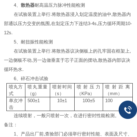
4
、
散热器
耐高温压力脉冲性能检测
在试验装置上举行
.
将散热器浸入划定温度的油中
,
散热器内
部通以压力交变的氛围
,
在划定压力下连结
3-4s,
压力循环周期
10-
12s.
5
、耐扭振性能检测
在试验装置上举行
.
将散热器议决侧板上的孔牢固在框架上
,
一边侧板不动
,
另一边做垂直于芯子正面的摆动
,
散热器内部议决
循环热水
.
6
、碎石冲击试验
喷丸方
喷丸重量
喷射时间
喷射压力
喷射距离
式
（
g
）
（
s
）
（
KPa
）
（mm）
单次冲
500
±
1
10
±
1
100
±
5
100
击
连续喷射，一般只喷射一次，在进行密封性能检测。
备注：
1
、产品出厂前
,
查验部门必须举行密封性能、表面及尺寸、