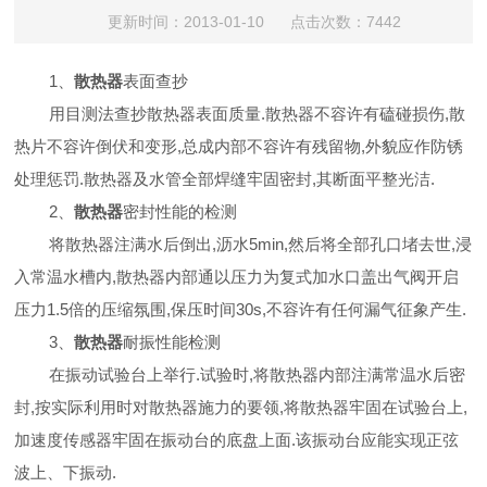
更新时间：2013-01-10 点击次数：7442
1
、
散热器
表面查抄
用目测法查抄散热器表面质量
.
散热器不容许有磕碰损伤
,
散
热片不容许倒伏和变形
,
总成内部不容许有残留物
,
外貌应作防锈
处理惩罚
.
散热器及水管全部焊缝牢固密封
,
其断面平整光洁
.
2
、
散热器
密封性能的检测
将散热器注满水后倒出
,
沥水
5min,
然后将全部孔口堵去世
,
浸
入常温水槽内
,
散热器内部通以压力为复式加水口盖出气阀开启
压力
1.5
倍的压缩氛围
,
保压时间
30s,
不容许有任何漏气征象产生
.
3
、
散热器
耐振性能检测
在振动试验台上举行
.
试验时
,
将散热器内部注满常温水后密
封
,
按实际利用时对散热器施力的要领
,
将散热器牢固在试验台上
,
加速度传感器牢固在振动台的底盘上面
.
该振动台应能实现正弦
波上、下振动
.