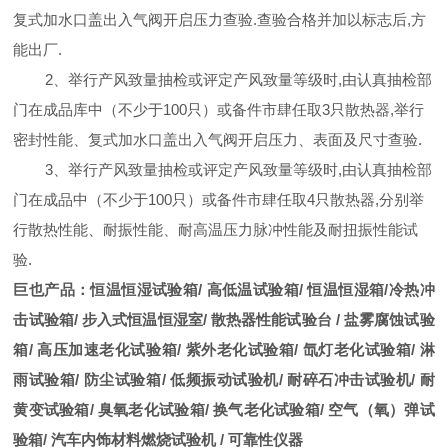
复式加水口盖出入气阀开启压力查验
.
查验合格并加以标志后
,
方
能出厂
.
2
、举行产风致量抽检或评定产风致量等级时
,
由认真抽检部
门在成品库中
（
不少于
100
只
）
或备件市肆任取
3
只散热器
,
举行
密封性能、复式加水口盖出入气阀开启压力、表面及尺寸查验
.
3
、举行产风致量抽检或评定产风致量等级时
,
由认真抽检部
门在成品中
（
不少于
100
只
）
或备件市肆任取
4
只散热器
,
分别举
行散热性能、耐振性能、耐高温压力脉冲性能及耐扭振性能试
验
.
巨也产品：
恒温恒湿试验箱
/
高低温试验箱
/
恒温恒湿箱
/
冷热冲
击试验箱
/
步入式恒温恒湿室
/
散热器性能试验台
/
盐雾腐蚀试验
箱
/
高压加速老化试验箱
/
紫外老化试验箱
/
氙灯
老化试验箱
/
淋
雨试验箱
/
防尘试验箱
/
低频振动试验机
/
耐碎石冲击试验机
/
耐
黄变试验箱
/
臭氧老化试验箱
/
换气老化试验箱
/
空气（
氧）
弹试
验箱
/
汽车内饰材料燃烧试验机
/
可靠性仪器