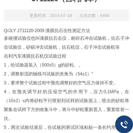
更新时间：2014-07-18 点击次数：6456
Q/JLY J711120-2009 漆膜抗石击性测定方法
多碰撞试验仪也叫漆膜抗
石击仪，
耐碎石冲击试验机，抗石子冲
击试验仪，砂砾冲击试验机，抗石机仪，石子冲击试验机等
吉利汽车漆膜抗石机仪试验过程
1，给试验器装入（500±5）g的砂粒。。
2，调整射流的轴线与试板的夹角为（54±1）°
3，要求整个试验过程中预先调整好的空气压力保持不变。
4，在预先调节好的压缩空气的作用下，压力0.1MPa，在
（10±2）s内将砂粒平行喷射到试样的试验面上，喷出的砂粒将
聚集在试样下方的收集斗中，将斗中砂粒重新置入，重复喷射一
次。
5，两次试验结束后，在试板的测试区域粘贴一条长约用(120～