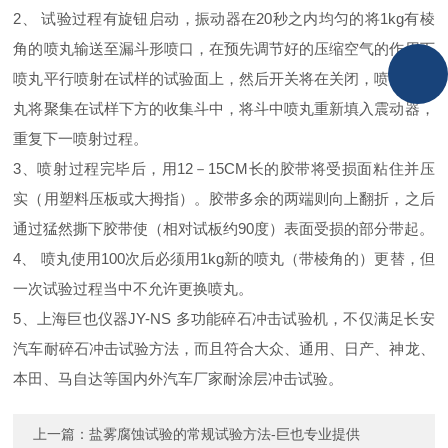
2、
试验过程有旋钮启动，
振动器
在
20
秒之内均匀的将
1kg
有棱
角的喷丸输送至漏斗形喷口，在预先调节好的压缩空气的作用下
喷丸平行喷射在试样的试验面上，然后开关将在关闭，喷出的喷
丸将聚集在试样下方的收集斗中，将斗中喷丸重新填入震动器，
重复下一喷射过程。
3、喷射过程完毕后，用
12
－
15CM
长的
胶带
将受损面粘住并压
实（用塑料压板或大拇指）。胶带多余的两端则向上翻折，之后
通过猛然撕下胶带使（相对试板约
90
度）表面受损的部分带起。
4、
喷丸使用
100
次后必须用
1kg
新的
喷丸
（带棱角的）更替，但
一次试验过程当中不允许更换喷丸。
5、上海巨也仪器JY-NS
多功能碎石冲击试验机
，不仅满足长安
汽车耐碎石冲击试验方法，而且符合大众、通用、日产、神龙、
本田、马自达等国内外汽车厂家耐涂层冲击试验。
上一篇：
盐雾腐蚀试验的常规试验方法-巨也专业提供