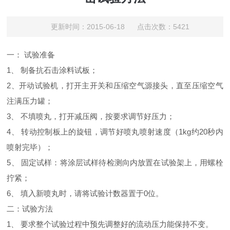
更新时间：2015-06-18 点击次数：5421
一：
试验准备
1、
制备抗石击涂料试板；
2、开动试验机，打开主开关和压缩空气源接头，直至压缩空气
注满压力罐；
3、
不填喷丸，打开减压阀，按要求调节好压力；
4、
转动控制板上的旋钮，调节好喷丸喷射速度（
1kg
约
20
秒内
喷射完毕）；
5、
固定试样：将涂层试样待检测向内放置在试验架上，用螺栓
拧紧；
6、
填入新喷丸时，请将试验计数器置于
0
位。
二：试验方法
1、
要求整个试验过程中预先调整好的流动压力能保持不变。