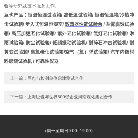
验等研究及技术服务工作。
巨也产品：
恒温恒湿试验箱
/
高低温试验箱
/
恒温恒湿箱
/
冷热冲
击试验箱
/
步入式恒温恒湿室
/
散热器性能试验台
/
盐雾腐蚀试验
箱
/
高压加速老化试验箱
/
紫外老化试验箱
/
氙灯老化试验箱
/
淋
雨试验箱
/
防尘试验箱
/
低频振动试验机
/
耐碎石冲击试验机
/
耐
黄变试验箱
/
臭氧老化试验箱
/
空气
（
氧
）
弹试验箱
/
汽车内饰材
料燃烧试验机
/
可靠性仪器
上一篇：
巨也与检测单位启津测试合作
下一篇：
上海巨也与世界500强企业河南煤化集团合作
（周一至周日9:00- 19:00）