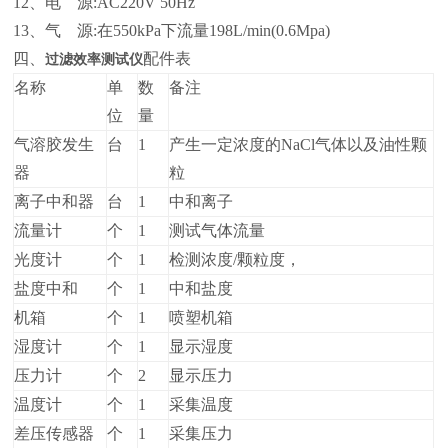
12、电 源:AC220V 50Hz
13、气 源:在550kPa下流量198L/min(0.6Mpa)
四、
配件表
过滤效率测试仪
名称
单
数
备注
位
量
气溶胶发生
台
1
产生一定浓度的NaCl气体以及油性颗
器
粒
离子中和器
台
1
中和离子
流量计
个
1
测试气体流量
光度计
个
1
检测浓度/颗粒度，
盐度中和
个
1
中和盐度
机箱
个
1
喷塑机箱
湿度计
个
1
显示湿度
压力计
个
2
显示压力
温度计
个
1
采集温度
差压传感器
个
1
采集压力