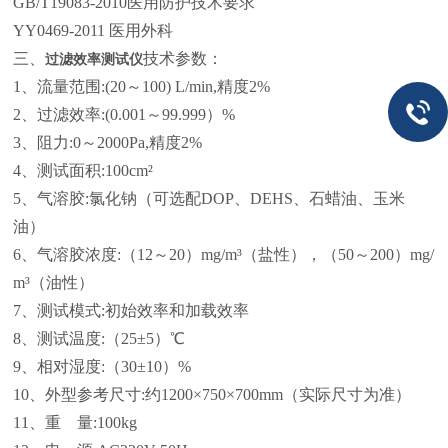
GB/T19083-2010医用防护技术要求
YY0469-2011 医用外科
三、
技术参数：
过滤效率测试仪
1、流量范围:(20～100) L/min,精度2%
2、过滤效率:(0.001～99.999）%
3、阻力:0～2000Pa,精度2%
4、测试面积:100cm²
5、气溶胶:氯化钠（可选配DOP、DEHS、石蜡油、玉米
油）
6、气溶胶浓度:（12～20）mg/m³（盐性），（50～200）mg/
m³（油性）
7、测试模式:初始效率和加载效率
8、测试温度:（25±5）℃
9、相对湿度:（30±10）%
10、外型参考尺寸:约1200×750×700mm（实际尺寸为准）
11、重 量:100kg