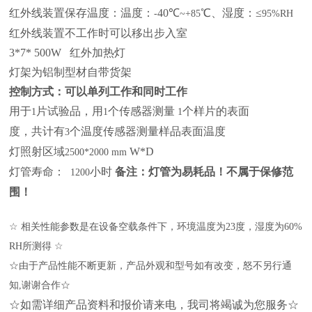
红外线装置保存温度：
温度：
40
℃
℃
、湿度：
≤
-
~+85
95%RH
红外线装置不工作时可以移出步入室
3*7* 500W
红外加热灯
灯架为铝制型材自带货架
控制方式：可以单列工作和同时工作
作用于
片试验品，用
个传感器测量
个样片的表面
1
1
1
温度，共计有
个温度传感器测量样品表面温度
3
灯照射区域
W*D
2500*2000 mm
灯管寿命：
小时
备注：灯管为易耗品！不属于保修范
1200
围！
☆
相关性能参数是在设备空载条件下，环境温度为
23
度，湿度为
60%
RH
所测得
☆
☆由于产品性能不断更新，产品外观和型号如有改变，怒不另行通
知
,
谢谢合作☆
☆如需详细产品资料和报价请来电，我司将竭诚为您服务☆