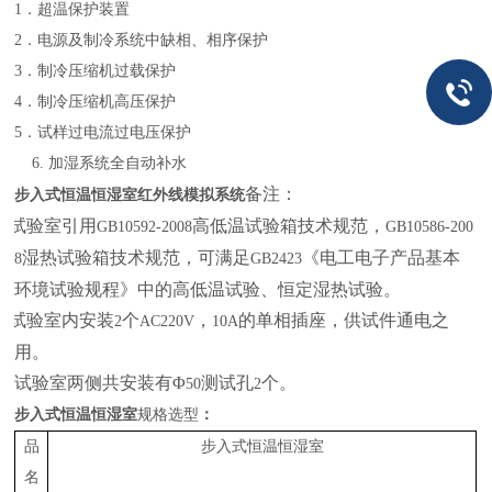
1
．超温保护装置
2
．电源及制冷系统中缺相、相序保护
3
．制冷压缩机过载保护
4
．制冷压缩机高压保护
5
．试样过电流过电压保护
6.
加湿系统全自动补水
备注：
步入式恒温恒湿室
红外线模拟系统
本试验室引用
高低温试验箱技术规范，
GB10592-2008
GB10586-200
湿热试验箱技术规范，可满足
《电工电子产品基本
8
GB2423
环境试验规程》中的高低温试验、恒定湿热试验。
本试验室内安装
个
，
的单相插座，供试件通电之
2
AC220V
10A
用。
试验室两侧共安装有Φ
测试孔
个。
50
2
步入式恒温恒湿室
规格选型
：
品
步入式恒温恒湿室
名