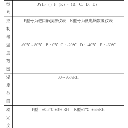
型
JYH-
（）
F
（
K
）
-
（
B
、
C
、
D
、
E
）
号
控
F
型号为进口触摸屏仪表；
K
型号为微电脑数显仪表
制
器
温
-60
℃
～
80
℃
B
：
0
℃
C
：
-20
℃
D
：
-40
℃
E
：
-60
℃
度
范
围
湿
30
～
95%RH
度
范
围
稳
F
型：±
0.5
℃
±
3% RH
；
K
型±
1
℃
±
5%RH
定
度