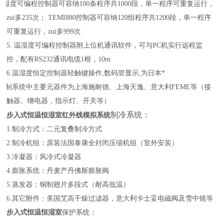
温湿度可编程控制器可容纳
100
条程序共
1000
段，单一程序可重复运行，
zui多
235
次；
TEMI880
控制器可容纳
120
组程序共
1200
段，单一程序
可重复运行，zui多
999
次
5.
温湿度可编程控制器附上位机通讯软件，可与
PC
机实行远程监
控，配有
RS232
通讯电缆
1
根，
10m
6.
温湿度恒定控制器轻触键操作
,
数码管显示
,
为日本*
控制系统中主要元器件为上海施耐德、上海天逸、意大利
FEME
等（接
触器、继电器，指示灯、开关等）
制冷系统：
步入式恒温恒湿室
红外线模拟系统
1.
制冷方式：二元复叠制冷方式
2.
制冷机组：原装法国泰康全封闭压缩机组（室外安装）
3.
冷凝器：风冷式冷凝器
4.
膨胀系统：丹麦产丹佛斯膨胀阀
5.
蒸发器：铜制翅片多段式（耐高低温）
6.
其它附件：美国艾高干燥过滤器，意大利卡士妥电磁阀及雪中镜等
步入式恒温恒湿室
保护系统：