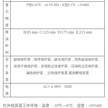
显
F
型
0.01
℃
±
0.1% RH
；
K
型
0.1
℃
±
1%RH
示
精
度
B:85 min
C:125 min
D:175 min
E:215 min
降
温
时
间
安
缺相保护器，相序保护器，缺水保护器，加热超温保护器，
全
加湿干烧保护器，压缩机过流保护器，压缩机过压保护器，
装
漏电保护器，
,
过热保护装置
,
紧急断电装置
置
电
AC3
￠
380V
50HZ
源
红外线装置工作环境：温度：
10
℃
℃
、湿度：
≤
-
~+85
95%RH