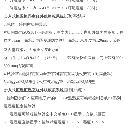
6
．升温速率：
-60
℃
～
25
℃
≤
60min（
环境温度
25
℃
时
）
7
．降温速率：
25
℃
～
-60
℃
≤
90min
（环境温度
25
℃
时）
试验室结构：
步入式恒温恒湿室
红外线模拟系统
1
.
总体：采用库板拼装式
：库板内部为
SUS304
不锈钢板，厚度为
1.5mm
；库板外部为彩钢板，厚
度为
1mm
；保温层为聚氨脂发泡型，保温层总厚度为
120mm
，试验
2
室内部底板zui大承重
≤
150Kg
/m
结构：门尺寸为
0.9
×
1.9m
（W
×
H）
，并带有防反锁装置，门上带有
200
×
300
mm
的观察窗
4.
试验室内照明装置为全套菲利蒲装置吸顶式安装
（
耐高低温
）
5.
加热为不锈钢翅片式空气加热管；加湿为不锈钢型
控制系统：
步入式恒温恒湿室
红外线模拟系统
1.
控制器为日本应用电子产的
U7756P
温湿度可编程控制器或
FA
系列
温湿度恒定控制器
2
．温湿度可编程控制器全中文单色
LCD
显示，交谈式画面
3
．温湿度直接显示；控制精度温度
0.1%FS
，湿度
0.1%FS