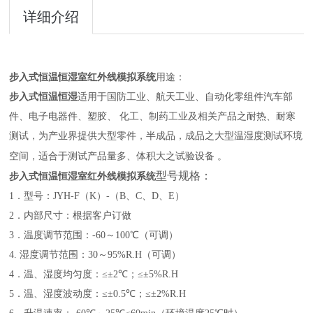
详细介绍
步入式恒温恒湿室红外线模拟系统
用途：
步入式恒温恒湿
适用于国防工业、航天工业、自动化零组件汽车部
件、电子电器件、塑胶、
化工、制药工业及相关产品之耐热、耐寒
测试，为产业界提供大型零件，半成品，成品之大型温湿度测试环境
空间，适合于测试产品量多、体积大之试验设备
。
型号规格：
步入式恒温恒湿室
红外线模拟系统
1
．型号：
JYH-F
（
K
）
-
（
B
、
C
、
D
、
E
）
2
．内部尺寸：根据客户订做
3
．温度调节范围：
-60
～
100
℃
（可调）
4.
湿度调节范围：
30
～
95%R.H
（可调）
4
．温、湿度均匀度：≤±
2
℃
；≤±
5%R.H
5
．温、湿度波动度：≤±
0.5
℃
；≤±
2%R.H