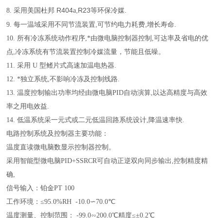
R404
,R23
.
8.
采用美国杜邦
a
等环保冷媒
,
,
.
9.
每一温域采用不同节流装置
可节约电力耗费
增长寿命
10.
所有冷冻系统动作程序
,
*由微电脑控制器控制
,
可达率及省电的优
点
,
冷冻系统有节流装置控制冷媒流量，节能且低噪。
11.
采用
U
型鳍片式高速加温电热器
.
12.
*独立系统
,
不影响冷冻及控制线路
.
13.
温度控制输出功率均经由微电脑
PID
自动演算
,
以达高精度与高效
率之用电效益
.
14.
低温系统采一元式或二元低温回路系统设计
,
降温速率快
.
电路控制系统及控制器主要功能：
温度直读微电脑数显示控制器控制
。
采用智能型微电脑PID+SSRCR可自动正逆双向同步输出,控制精度精
确,
信号输入：铂金PT 100
工作环境：≤95.0%RH -10.0∽70.0℃
温度测量、控制范围： -99.0∽200.0℃精度≤±0.2℃