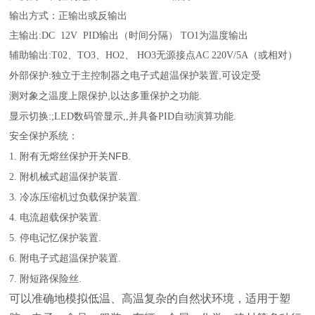
输出方式：正输出或反输出
主输出:DC 12V PID输出（时间分隔） TO1为温度输出
辅助输出:T02、TO3、HO2、 HO3无源接点AC 220V/5A（或相对）
:
,
外部保护
独立于主控制器之电子式超温保护装置
可设定受
,
.
测对象之温度上限保护
以达多重保护之功能
:
显示切换
;LED数码管显示,,并具备PID自动演算功能.
安全保护系统：
NFB.
1.
附有无熔丝保护开关
.
2.
附机械式超温保护装置
.
3.
冷冻
压缩机
过负载保护装置
.
4.
电流超载保护装置
.
5.
停电记忆保护装置
.
6.
附电子式超温保护装置
.
7.
附短路保险丝
可以准确地模拟低温、高温复杂的自然状环境，适用于塑