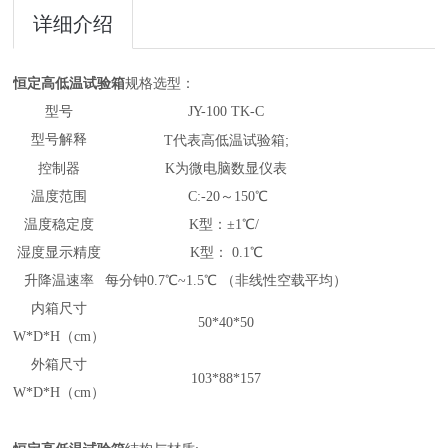
详细介绍
恒定高低温试验箱
规格选型：
型号
JY-100 TK-C
型号解释
;
T代表
高低温试验箱
控制器
K为微电脑数显仪表
温度范围
C:-20～150℃
温度稳定度
K型：
±1
℃/
湿度
显示精度
K型：
0.1
℃
升降温速率
每分钟0.7℃
~1.
5℃ （非线性空载平均）
内箱尺寸
50*40*50
W*D*H（cm）
外箱尺寸
103*88*157
W*D*H（cm）