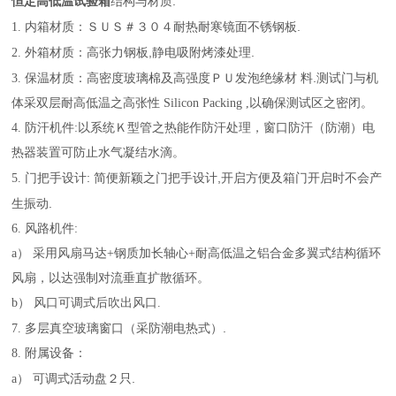
恒定高低温试验箱
:
结构与材质
.
1.
内箱材质：ＳＵＳ＃３０４耐热耐寒
镜面
不锈钢板
,
.
2.
外箱材质：高张力钢板
静电吸附烤漆处理
.
3.
保温材质：高密度玻璃棉及高强度ＰＵ发泡绝缘材 料
测试门与机
体采双层耐高低温之高张性
Silicon Packing ,
以确保测试区之密闭。
4.
防汗机件
:
以系统Ｋ型管之热能作防汗处理，窗口防汗（防潮）电
热器装置可防止水气凝结水滴。
:
,
5.
门把手设计
简便新颖之门把手设计
开启方便及箱门开启时不会产
.
生振动
6.
风路机件
:
a）
采用风扇马达
+
钢质加长轴心
+
耐高低温之铝合金多翼式结构循环
风扇，以达强制对流垂直扩散循环。
b）
风口可调式后吹出风口
.
（
）.
7.
多层真空玻璃窗口
采防潮电热式
8.
附属设备：
.
a）
可调式活动盘２只