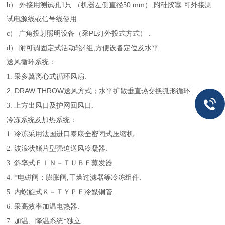
（
0 mm）,
.
b）
外接用测试孔1只
机器左侧
直径5
附硅胶塞
可外接测
试电源线或信号线使用
.
（
PL
） .
c）
广角投射照明设备
采
灯外投式方式
4
,
.
d）
附可调固定式活动轮
组
方便设备定位及水平
送风循环系统：
.
1.
采多翼离心式循环风扇
2.
DRAW THROW
.
送风方式；水平扩散垂直热交换弧形循环
.
3.
上方出风口及护网回风口
冷冻系统及加热系统：
1.
冷冻采用法国进口泰康全密闭式压缩机.
.
2.
波浪状鳍片型强迫送风冷凝器
.
3.
斜率式ＦＩＮ－ＴＵＢＥ蒸发器
.
4.
*电磁阀；
膨胀阀,
干燥过滤器等冷冻组件
.
5.
内螺旋式Ｋ－ＴＹＰＥ冷媒铜管
.
6.
采高效率加温电热器
.
7.
加温、降温系统*独立