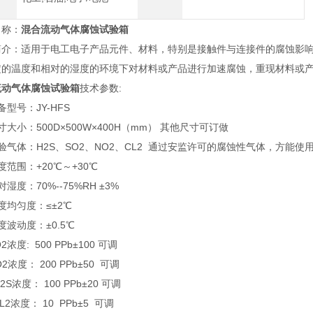
名称：
混合流动气体腐蚀试验箱
简介：适用于电工电子产品元件、材料，特别是接触件与连接件的腐蚀影
定的温度和相对的湿度的环境下对材料或产品进行加速腐蚀，重现材料或
流动气体腐蚀试验箱
技术参数:
备型号：JY-HFS
寸大小：500D×500W×400H（mm） 其他尺寸可订做
验气体：H2S、SO2、NO2、CL2 通过安监许可的腐蚀性气体，方能使
度范围：+20℃～+30℃
对湿度：70%--75%RH ±3%
度均匀度：≤±2℃
度波动度：±0.5℃
2浓度: 500 PPb±100 可调
2浓度： 200 PPb±50 可调
2S浓度： 100 PPb±20 可调
L2浓度： 10 PPb±5 可调