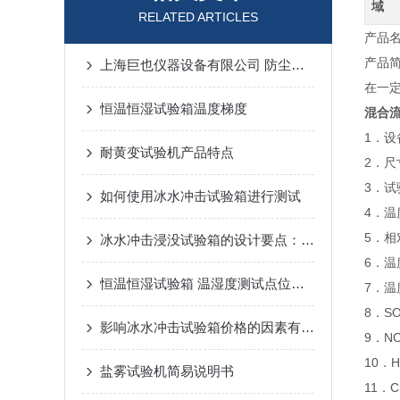
域
RELATED ARTICLES
产品
产品
上海巨也仪器设备有限公司 防尘试验箱 检测报告
在一
恒温恒湿试验箱温度梯度
混合
1．设
耐黄变试验机产品特点
2．尺
3．试
如何使用冰水冲击试验箱进行测试
4．温
5．相
冰水冲击浸没试验箱的设计要点：温控、循环与密封
6．温
恒温恒湿试验箱 温湿度测试点位置及数量
7．温
8．SO
影响冰水冲击试验箱价格的因素有哪些
9．NO
10．H
盐雾试验机简易说明书
11．C