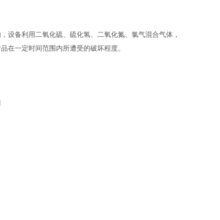
响，设备利用二氧化硫、硫化氢、二氧化氮、氯气混合气体，
产品在一定时间范围内所遭受的破坏程度。
用