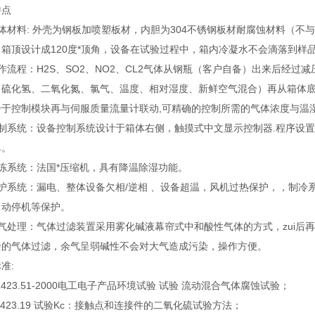
特点
体材料: 外壳为钢板加喷塑板材，内胆为304不锈钢板材耐腐蚀材料（不与H
。箱顶设计成120度*顶角，设备在试验过程中，箱内冷凝水不会滴落到样
作流程：H2S、SO2、NO2、CL2气体从钢瓶（客户自备）出来后经
、硫化氢、二氧化氮、氯气、温度、相对湿度、新鲜空气混合）再从箱体
号于控制模块再与伺服质量流量计联动,可精确的控制所需的气体浓度与温
控制系统：设备控制系统设计于箱体右侧，触摸式中文显示控制器.程序设
单。
冷冻系统：法国*压缩机，具有降温除湿功能。
保护系统：漏电、整体设备欠相/逆相 、设备超温，风机过热保护，，制
自动停机等保护。
余气处理：气体过滤装置采用雾化碱液幕帘式中和酸性气体的方式，zui后
余的气体过滤，余气呈弱碱性不会对大气造成污染，操作方便。
准:
 2423.51-2000电工电子产品环境试验 试验 流动混合气体腐蚀试验
；
2423.19 试验Kc：接触点和连接件的二氧化硫试验方法；