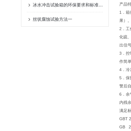
产品
冰水冲击试验箱的环保要求和标准及达到方法指南
1．箱
丝状腐蚀试验方法一
果）
2．工
化硫
出信
3．
作简
4．
5．
警后
6．
内残
满足标
GBT
GB 