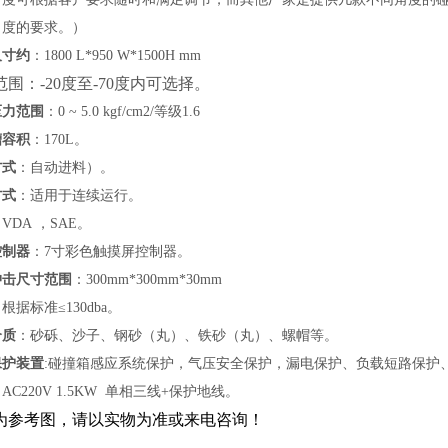
角度的要求。）
尺寸约
：
1800 L*950 W*1500H mm
围：-20度至-70度内可选择。
压力范围
：
0 ~ 5.0
kgf/cm2
/等级1
.6
槽容积
：170L
。
方式
：
自动进料
）。
方式
：
适用于连续运行
。
：
VDA
，
SAE
。
控制器
：7寸彩色触摸屏控制器。
冲击尺寸范围
：300mm*300mm*30mm
：
根据标准
≤
130dba
。
介质
：
砂砾、沙子、钢砂（丸）、铁砂（丸）、螺帽
等。
保护装置
:碰撞箱感应系统保护
，
气压安全
保护
，
漏电保护、负载短路保护
：
AC220V 1.5KW 单相三线+保护地线
。
为参考图，请以实物为准或来电咨询！