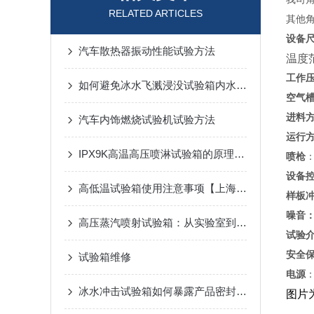
RELATED ARTICLES
其他
设备
汽车散热器振动性能试验方法
温度范
工作
如何避免冰水飞溅浸没试验箱内水循环系统堵塞？
空气
进料
汽车内饰燃烧试验机试验方法
运行
IPX9K高温高压喷淋试验箱的原理、特点及应用
喷枪
设备
高低温试验箱使用注意事项【上海巨也仪器】
样板
噪音
高压蒸汽喷射试验箱：从实验室到生产线的可靠性保障
试验
安全
试验箱维修
电源
冰水冲击试验箱如何暴露产品密封与材料缺陷
图片