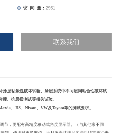
访 问 量：
2951
联系我们
外涂层粘聚性破坏试验
、
涂层系统中不同层间粘合性破坏试
碰撞、抗磨损测试
等相关试验。
Mazda、JIS、Nissan、VW及Toyota等的测试要求。
度调节，
更配有高精度移动式角度显示器
。（与其他家不同，
碰撞箱，使用时更换麻烦，而且没办法满足客户后续需要冲击