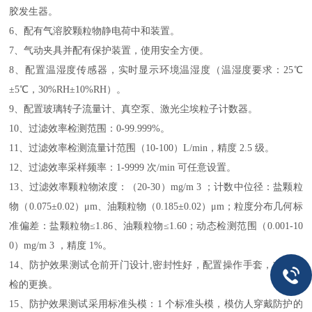
胶发生器。
6、配有气溶胶颗粒物静电荷中和装置。
7、气动夹具并配有保护装置，使用安全方便。
8、配置温湿度传感器，实时显示环境温湿度（温湿度要求：25℃
±5℃，30%RH±10%RH）。
9、配置玻璃转子流量计、真空泵、激光尘埃粒子计数器。
10、过滤效率检测范围：0-99.999%。
11、过滤效率检测流量计范围（10-100）L/min，精度 2.5 级。
12、过滤效率采样频率：1-9999 次/min 可任意设置。
13、过滤效率颗粒物浓度：（20-30）mg/m 3 ；计数中位径：盐颗粒
物（0.075±0.02）μm、油颗粒物（0.185±0.02）μm；粒度分布几何标
准偏差：盐颗粒物≤1.86、油颗粒物≤1.60；动态检测范围（0.001-10
0）mg/m 3 ，精度 1%。
14、防护效果测试仓前开门设计,密封性好，配置操作手套，方便待
检的更换。
15、防护效果测试采用标准头模：1 个标准头模，模仿人穿戴防护的