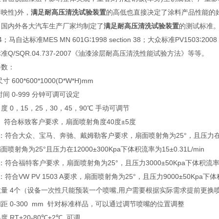
映性)外，
满足耐高压清洗试验装置
的高低也直接决定了涂料产品性能的
，国内外各大汽车生产厂家均制定了
满足耐高压清洗试验装置
的测试标准。例
04；马自达标准MES MN 601G∶1998 section 38；大众标准PV1503∶2
准Q/SQR.04.737-2007《油漆涂层耐高压清洗性能试验方法》等等。
参数：
寸 600*600*1000(D*W*H)mm
时间 0-999 分钟可调可设定
度 0，15，25，30，45，90℃ 手动可调节
: 符合标致客户要求，扇面喷射角度40度±5度
：符合大众、宝马、奔驰、戴姆勒客户要求，扇面喷射角为25°，且压力在2M
面喷射角为25°且压力在12000±300Kpa下体积流率为15±0.31L/min
：符合福特客户要求，扇面喷射角为25°，且压力3000±50Kpa下体积流率为7±
：符合VW PV 1503 A要求，扇面喷射角为25°，且压力9000±50Kpa下体积流
量 4个（设备一次性只能预装一个喷嘴,用户需要根据实际需求提前更换
距 0-300 mm 针对标准样品，可以通过调节喷嘴的位置调整
度 RT+20-80℃±2℃ 可调