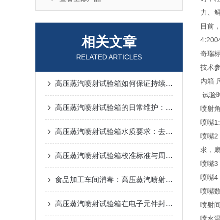
力、鲜
目前
相关文章
4∶20
奇瑞标
RELATED ARTICLES
技术
内箱 尺
高压蒸汽喷射试验箱如何保证持续稳定的高温高压水射流？
.试验
高压蒸汽喷射试验箱的日常维护：喷嘴堵塞与管路除垢预防
喷射角
喷嘴1
高压蒸汽喷射试验箱水质要求：去离子水避免喷嘴堵塞与白斑残留
喷嘴2
求，扇
高压蒸汽喷射试验箱校准标准与周期管理
喷嘴3
喷嘴4
食品加工车间消毒：高压蒸汽喷射仪与传统蒸汽灭菌的差异
喷嘴数
高压蒸汽喷射试验箱在电子元件封装检测中的应用
喷射间
喷水温