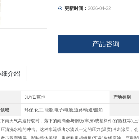
更新时间：
2026-04-22
产品咨询
详细介绍
牌
JUYE/巨也
产地类别
用领域
环保,化工,能源,电子/电池,道路/轨道/船舶
在下雨天气高速行驶时，落下的雨滴会与钢板(车身)或塑料件(保险杠等)
高压清洗水枪的冲击。这种水流或者水滴以一定的压力(温度)冲击涂层，
轻者击脱面漆层，影响整体美观，重者则引起钢板(车身)生锈腐蚀、严重