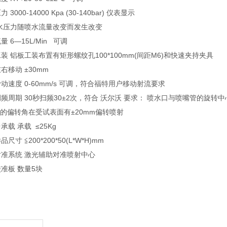
 3000-14000 Kpa (30-140bar) 仪表显示
喷水压力随喷水流量改变而发生改变
量 6—15L/Min 可调
装 铝板工装布置有矩形螺纹孔100*100mm(间距M6)和快速夹持夹具
右移动 ±30mm
动速度 0-60mm/s 可调，符合福特用户移动射流要求
频周期 30秒扫频30±2次，符合 沃尔沃 要求： 喷水口与喷嘴管的旋转中
6°的偏转角在受试表面有±20mm偏转喷射
承载 承载 ≤25Kg
尺寸 ≦200*200*50(L*W*H)mm
对准系统 激光辅助对准喷射中心
准板 数量5块