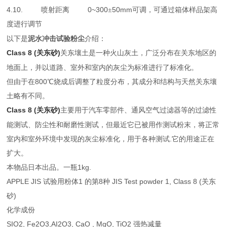
4.10.
0~300
50mm
喷射距离
±
可调，可通过箱体样品架高
度进行调节
以下是
泥水冲击试验粉尘
介绍：
Class 8 (
)
关东壤土是一种火山灰土，广泛分布在关东地区的
关东砂
地面上，并以道路、室外和室内的灰尘为标准进行了标准化。
但由于在
800
℃
烧成后调整了粒度分布，其成分和结构与天然关东壤
土略有不同。
Class 8 (
)
主要用于汽车零部件、通风空气过滤器等的过滤性
关东砂
能测试、防尘性和耐磨性测试，但最近它已被用作测试粉末，将正常
室内和室外环境中发现的灰尘标准化，用于各种测试
.
它的用途正在
扩大。
本物品日本出品。一瓶
1kg.
APPLE JIS
试验用粉体
1
的第
8
种
JIS Test powder 1, Class 8 (
关东
砂
)
化学成份
SIO2, Fe2O3,AI2O3, CaO , MgO, TiO2
强热减量