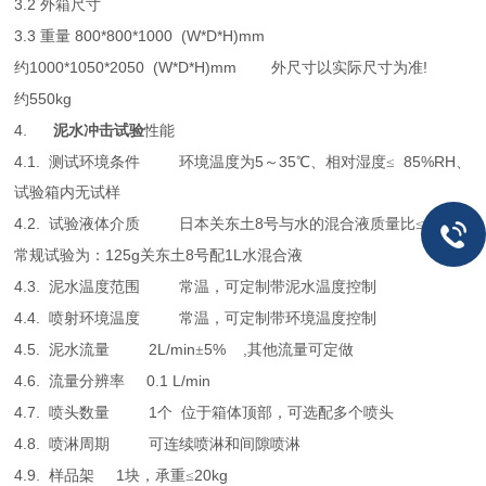
3.2
外箱尺寸
3.3
800*800*1000
(W*D*H)mm
重量
1000*1050*2050
(W*D*H)mm
!
约
外尺寸以实际尺寸为准
550kg
约
4.
泥水冲击试验
性能
4.1.
5
35
85%RH
测试环境条件
环境温度为
～
℃、相对湿度≤
、
试验箱内无试样
4.2.
8
15%
试验液体介质
日本关东土
号与水的混合液质量比≤
125g
8
1L
常规试验为：
关东土
号配
水混合液
4.3.
泥水温度范围
常温，可定制带泥水温度控制
4.4.
喷射环境温度
常温，可定制带环境温度控制
4.5.
2L/min
5%
,
泥水流量
±
其他流量可定做
4.6.
0.1 L/min
流量分辨率
4.7.
1
喷头数量
个
位于箱体顶部，可选配多个喷头
4.8.
喷淋周期
可连续喷淋和间隙喷淋
4.9.
1
20kg
样品架
块，承重≤