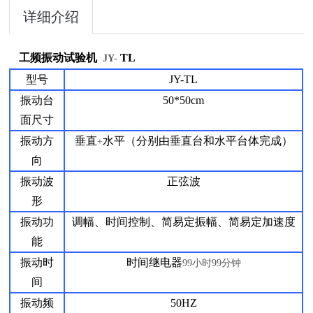
详细介绍
工频振动试验机
TL
JY-
型号
JY-TL
振动台
50*
50cm
面尺寸
振动方
垂直
水平（分别由垂直台和水平台体完成）
+
向
振动波
正弦波
形
振动功
调幅、时间控制、简易定振幅、简易定加速度
能
振动时
时间继电器
99
小时
99
分钟
间
振动频
50HZ