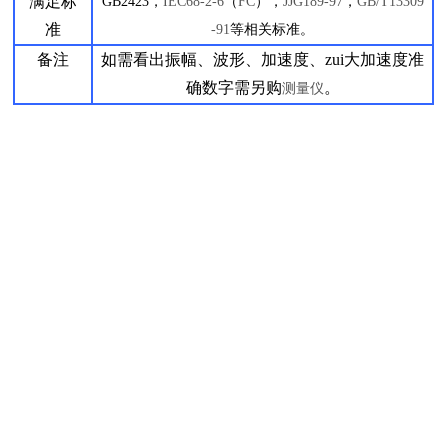
满足标
GB2423
，
IEC
68-2-6
（
FC
），
JJG189-97
，
GB/T13309
准
-91
等相关标准。
备注
如需看出振幅、波形、加速度、zui大加速度准
确数字需另购
。
测量仪