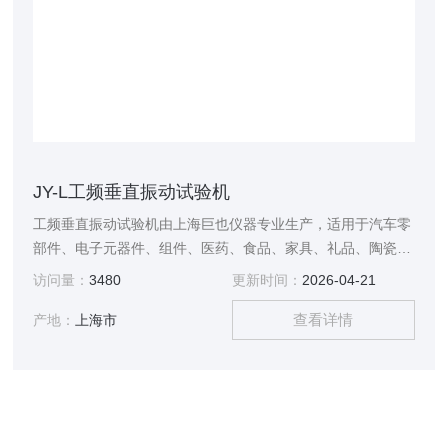
JY-L工频垂直振动试验机
工频垂直振动试验机由上海巨也仪器专业生产，适用于汽车零
部件、电子元器件、组件、医药、食品、家具、礼品、陶瓷、
包装等行业实验室及生产线上对样品进行品质鉴定，可靠性鉴
访问量：
3480
更新时间：
2026-04-21
定、耐久试验、振动模拟分析、材料特性试验、疲劳试验、振
查看详情
动防止改善等。
产地：
上海市