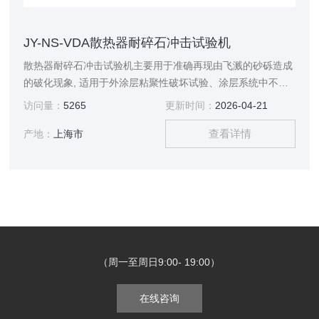
JY-NS-VDA散热器耐碎石冲击试验机
散热器耐碎石冲击试验机主要用于准确再现由飞溅的砂砾造成
的破化现象, 适用于外涂层粘聚性破坏试验、涂层系统中不同
层间粘合性破坏试验、硬质玻璃材料的脆性厚度、抗剥落的*
访问量：
5265
更新时间：
2026-04-21
涂膜厚度、塑料及玻璃的抗剥落、抗碰撞、抗磨损测试等相关
查看详情
试验。 满足客户标准：QC/T 468-2010 汽车散热器 5.12 耐碎
产地：
上海市
石冲击性能试验。
（周一至周日9:00- 19:00）
在线咨询